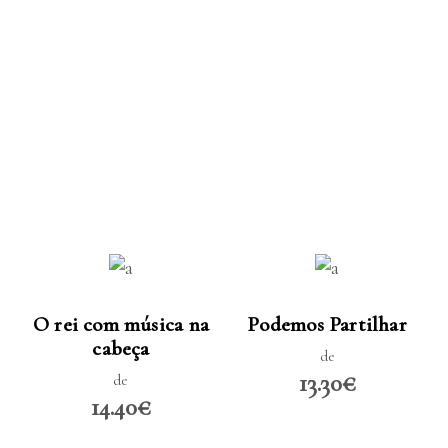
LER MAIS
LER MAIS
O rei com música na
Podemos Partilhar
cabeça
de
13.30€
de
14.40€