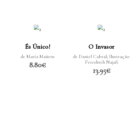
LER MAIS
LER MAIS
És Único!
O Invasor
de María Mañeru
de Daniel Cabral; Ilustração:
Fereshteh Najafi
8.80€
13.95€