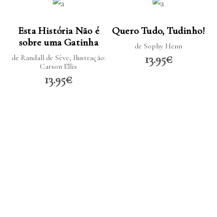
LER MAIS
LER MAIS
Esta História Não é
Quero Tudo, Tudinho!
sobre uma Gatinha
de Sophy Henn
13.95€
de Randall de Sève; Ilustração:
Carson Ellis
13.95€