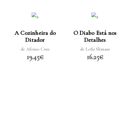
LER MAIS
LER MAIS
A Cozinheira do
O Diabo Está nos
Ditador
Detalhes
de Afonso Cruz
de Leïla Slimani
19.45€
16.25€