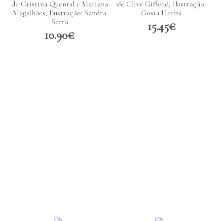
de Cristina Quental e Mariana
de Clive Gifford; Ilustração:
Magalhães; Ilustração: Sandra
Gosia Herba
Serra
15.45€
10.90€