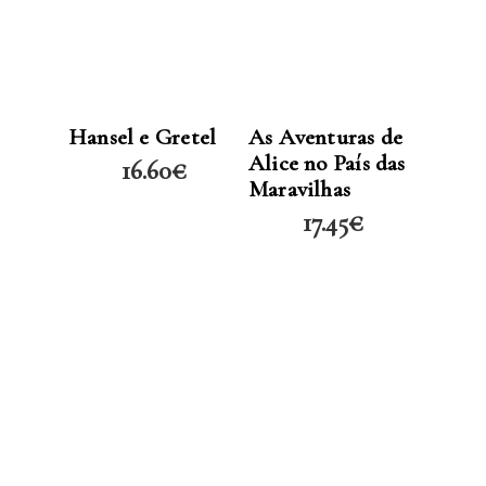
LER MAIS
LER MAIS
Hansel e Gretel
As Aventuras de
Alice no País das
16.60
€
Maravilhas
17.45
€