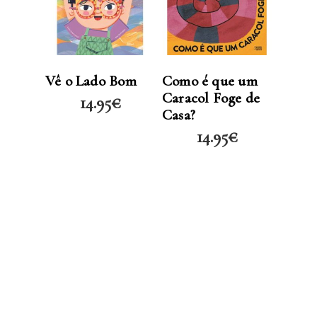
LER MAIS
LER MAIS
Vê o Lado Bom
Como é que um
Caracol Foge de
14.95
€
Casa?
14.95
€