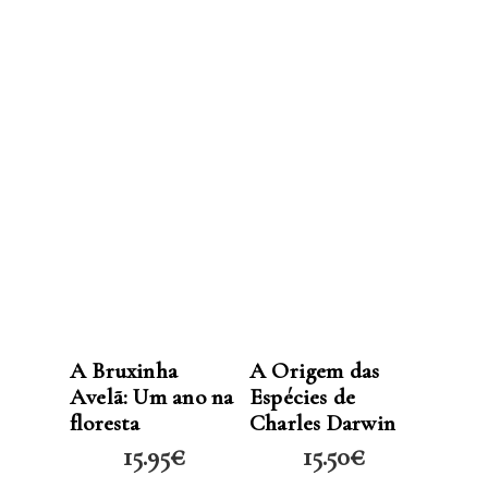
LER MAIS
LER MAIS
A Bruxinha
A Origem das
Avelã: Um ano na
Espécies de
floresta
Charles Darwin
15.95
€
15.50
€