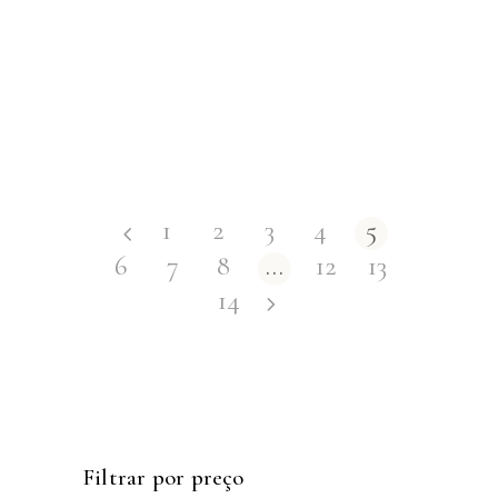
1
2
3
4
5
6
7
8
…
12
13
14
Filtrar por preço