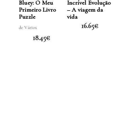
Bluey: O Meu
Incrível Evolução
Primeiro Livro
– A viagem da
Puzzle
vida
16.65
€
de Vários
18.45
€