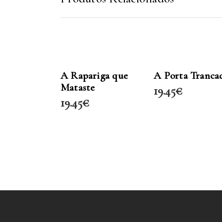
LER MAIS
LER MAIS
A Rapariga que
A Porta Tranca
Mataste
19.45
€
19.45
€