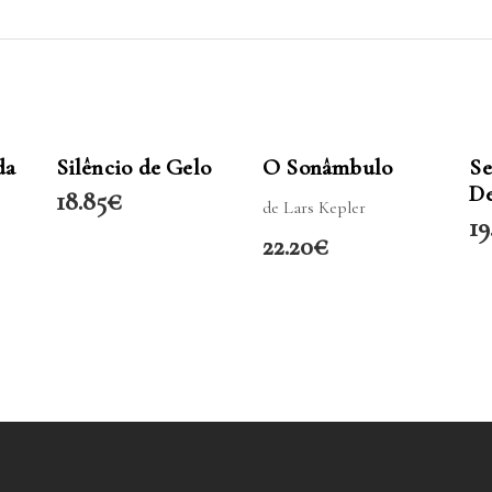
LER MAIS
LER MAIS
da
Silêncio de Gelo
O Sonâmbulo
Se
De
18.85
€
de Lars Kepler
19
22.20
€