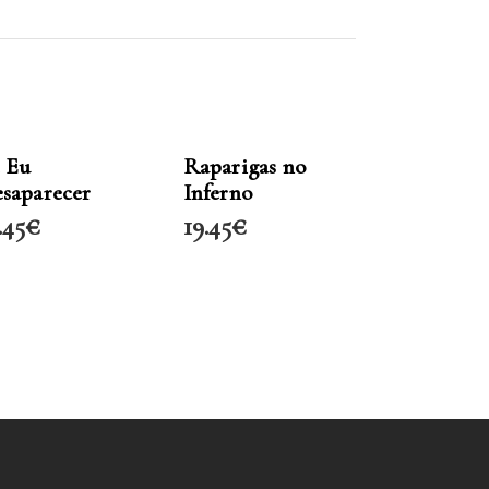
LER MAIS
LER MAIS
 Eu
Raparigas no
saparecer
Inferno
.45
€
19.45
€