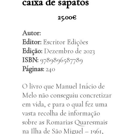
caixa de sapatos
25.00
€
Autor:
Editor:
Escritor Edições
Edição:
Dezembro de 2023
ISBN:
9789896587789
Páginas:
240
O livro que Manuel Inácio de
Melo não conseguiu concretizar
em vida, e para o qual fez uma
vasta recolha de informação
sobre as Romarias Quaresmais
na Ilha de São Miguel – 1961,