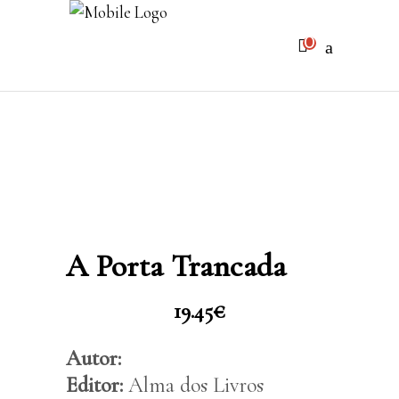
0
Sem produtos no carrinho
A Porta Trancada
19.45
€
Autor:
Editor:
Alma dos Livros